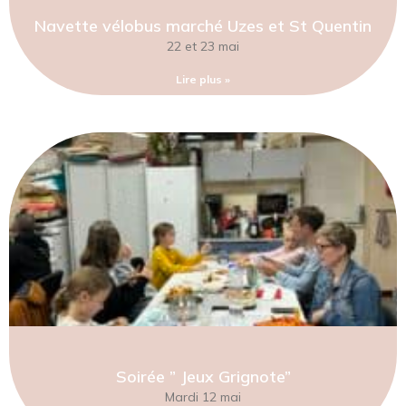
Navette vélobus marché Uzes et St Quentin
22 et 23 mai
Lire plus »
Soirée ” Jeux Grignote”
Mardi 12 mai