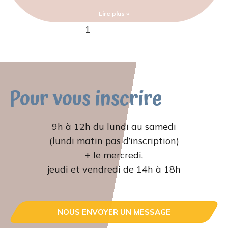
Lire plus »
1
2
3
4
5
Pour vous inscrire
9h à 12h du lundi au samedi
(lundi matin pas d’inscription)
+ le mercredi,
jeudi et vendredi de 14h à 18h
NOUS ENVOYER UN MESSAGE