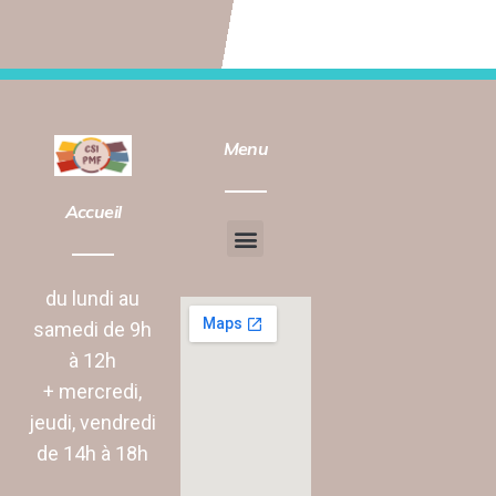
Menu
Accueil
Chantier d’insertion
Animation vie Sociale
du lundi au
samedi de 9h
à 12h
+ mercredi,
jeudi, vendredi
de 14h à 18h