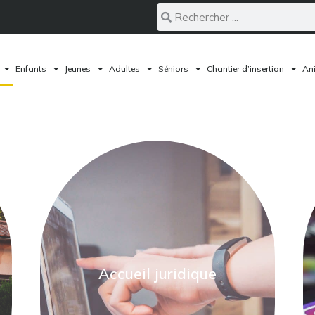
Enfants
Jeunes
Adultes
Séniors
Chantier d’insertion
Ani
Accueil juridique
En savoir plus