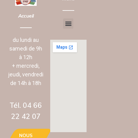
Accueil
Chantier d’insertion
Animation vie Sociale
du lundi au
samedi de 9h
à 12h
+ mercredi,
jeudi, vendredi
de 14h à 18h
Tél. 04 66
22 42 07‬
NOUS