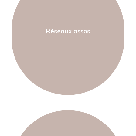
Réseaux assos
En savoir plus