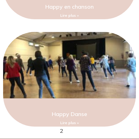
Happy en chanson
Lire plus »
Happy Danse
Lire plus »
1
2
3
4
5