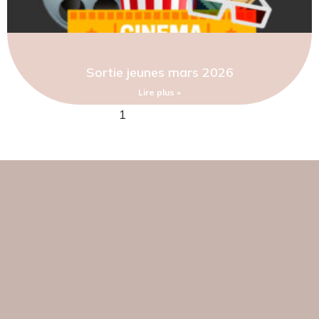
Sortie jeunes mars 2026
Lire plus »
1
2
3
4
5