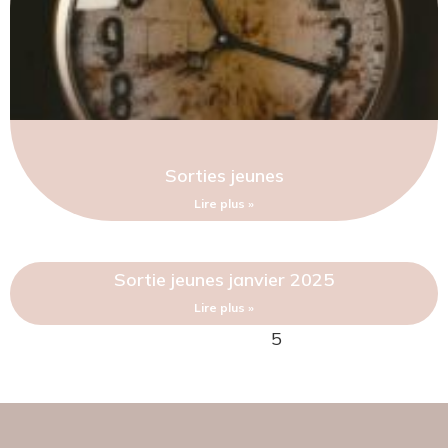
Sorties jeunes
Lire plus »
Sortie jeunes janvier 2025
Lire plus »
1
2
3
4
5