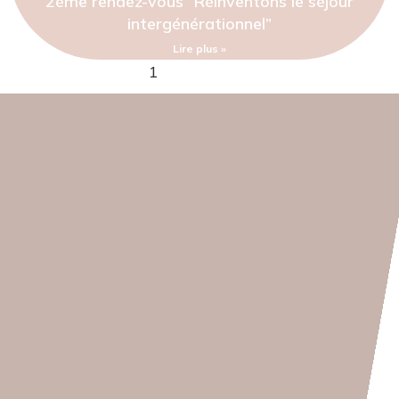
2ème rendez-vous “Réinventons le séjour
intergénérationnel”
Lire plus »
1
2
3
4
5