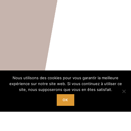
Accueil
Nous utilisons des cookies pour vous garantir la meilleure
expérience sur notre site web. Si vous continuez à utiliser ce
site, nous supposerons que vous en êtes satisfait.
du lundi au samedi de 9h à 12h
+ mercredi, jeudi, vendredi de 14h à 18h
OK
Tél. 04 66 22 42 07‬