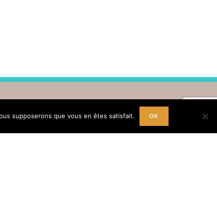
 nous supposerons que vous en êtes satisfait.
OK
Inscription Newsletter
re adresse mail