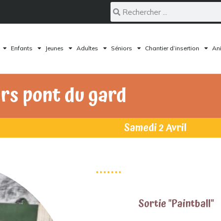
Enfants
Jeunes
Adultes
Séniors
Chantier d’insertion
Ani
ers pont du gard
Samedi 2 Avril
Sortie "Paintball"