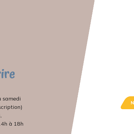
rire
u samedi
N
scription)
,
 14h à 18h