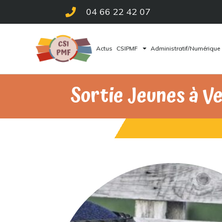
04 66 22 42 07
Actus
CSIPMF
Administratif/Numérique
Sortie Jeunes à V