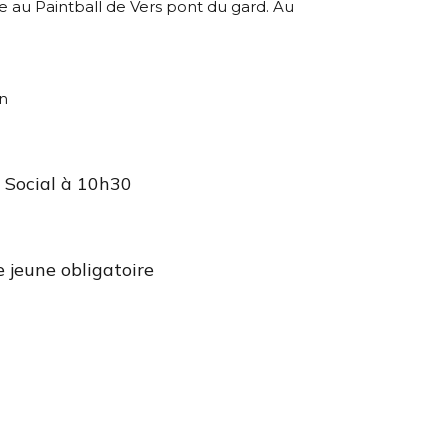
ie au Paintball de Vers pont du gard. Au
n
)
e Social à 10h30
te jeune obligatoire