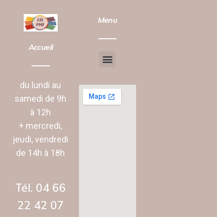
Menu
Accueil
Chantier d’insertion
Animation vie Sociale
du lundi au
samedi de 9h
à 12h
+ mercredi,
jeudi, vendredi
de 14h à 18h
Tél. 04 66
22 42 07‬