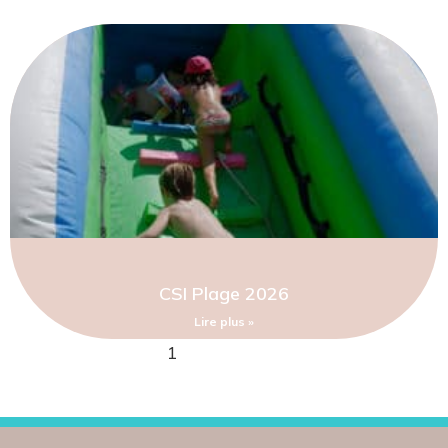
CSI Plage 2026
Lire plus »
1
2
3
4
5