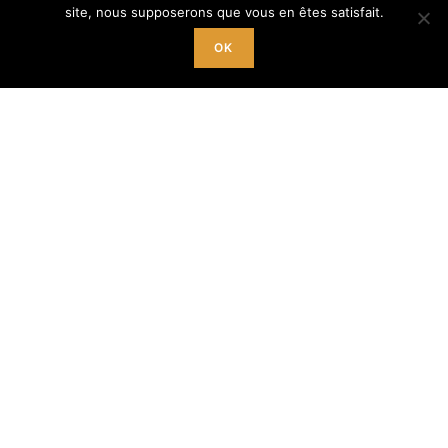
Pour vous inscrire
site, nous supposerons que vous en êtes satisfait.
OK
9h à 12h du lundi au samedi
(lundi matin pas d’inscription)
+ le mercredi,
jeudi et vendredi de 14h à 18h