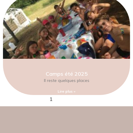
Camps été 2025
Il reste quelques places
Lire plus »
1
2
3
4
5