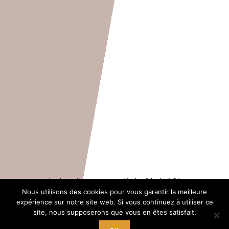
Accueil
du lundi au samedi de 9h à 12h
Nous utilisons des cookies pour vous garantir la meilleure
+ mercredi, jeudi, vendredi de 14h à 18h
expérience sur notre site web. Si vous continuez à utiliser ce
site, nous supposerons que vous en êtes satisfait.
Tél. 04 66 22 42 07‬