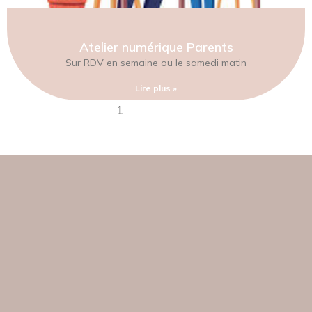
Atelier numérique Parents
Sur RDV en semaine ou le samedi matin
Lire plus »
1
2
3
4
5