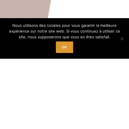
Nous utilisons des cookies pour vous garantir la meilleure
expérience sur notre site web. Si vous continuez à utiliser ce
site, nous supposerons que vous en êtes satisfait.
Pour vous inscrire
OK
9h à 12h du lundi au samedi
(lundi matin pas d’inscription)
+ le mercredi,
jeudi et vendredi de 14h à 18h