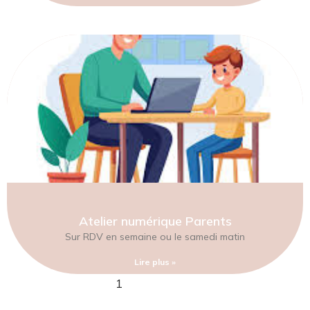
Atelier numérique Parents
Sur RDV en semaine ou le samedi matin
Lire plus »
1
2
3
4
5