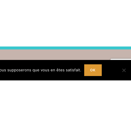
 nous supposerons que vous en êtes satisfait.
OK
Inscription Newsletter
re adresse mail