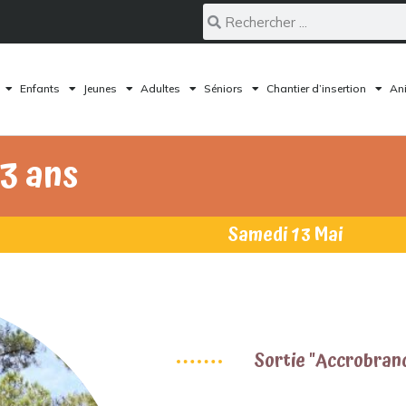
Enfants
Jeunes
Adultes
Séniors
Chantier d’insertion
Ani
13 ans
Samedi 13 Mai
Sortie "Accrobran