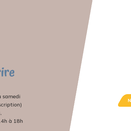
rire
u samedi
N
scription)
,
 14h à 18h