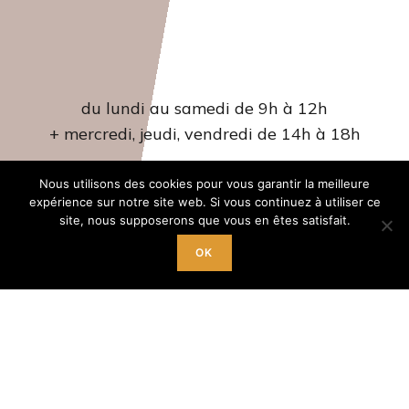
Accueil
du lundi au samedi de 9h à 12h
+ mercredi, jeudi, vendredi de 14h à 18h
Tél. 04 66 22 42 07‬
Nous utilisons des cookies pour vous garantir la meilleure
expérience sur notre site web. Si vous continuez à utiliser ce
site, nous supposerons que vous en êtes satisfait.
Pour vous inscrire
OK
9h à 12h du lundi au samedi
(lundi matin pas d’inscription)
+ le mercredi,
jeudi et vendredi de 14h à 18h