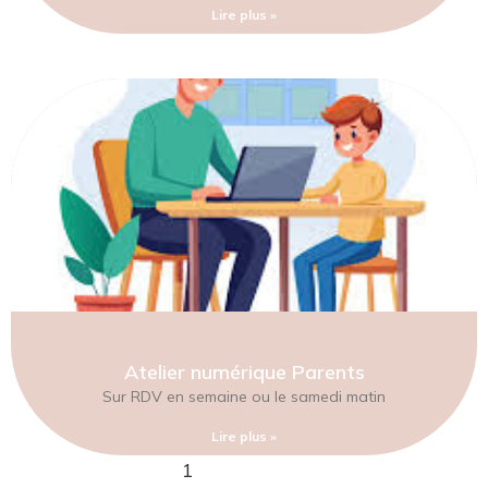
Lire plus »
Atelier numérique Parents
Sur RDV en semaine ou le samedi matin
Lire plus »
1
2
3
4
5