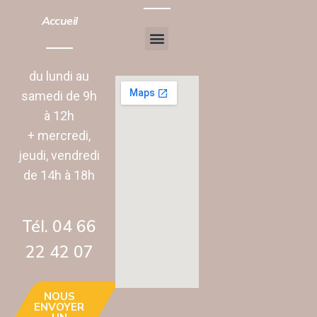
Accueil
Chantier d’insertion
Animation vie Sociale
du lundi au
samedi de 9h
à 12h
+ mercredi,
jeudi, vendredi
de 14h à 18h
Tél. 04 66
22 42 07‬
NOUS
ENVOYER