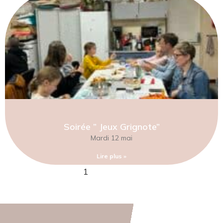
Soirée ” Jeux Grignote”
Mardi 12 mai
Lire plus »
1
2
3
4
5