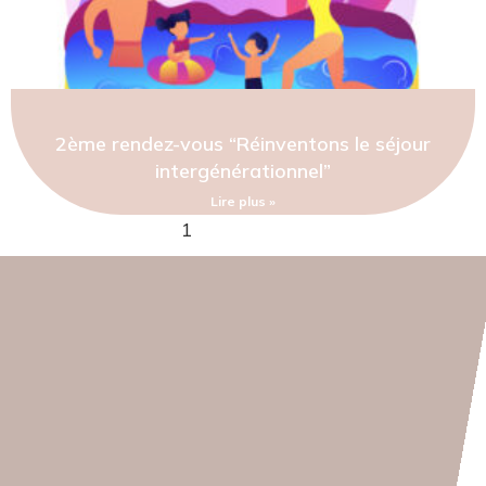
2ème rendez-vous “Réinventons le séjour
intergénérationnel”
Lire plus »
1
2
3
4
5