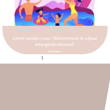
2ème rendez-vous “Réinventons le séjour
intergénérationnel”
Lire plus »
1
2
3
4
5