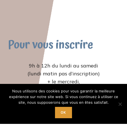
Pour vous inscrire
9h à 12h du lundi au samedi
(lundi matin pas d’inscription)
+ le mercredi,
jeudi et vendredi de 14h à 18h
Nous utilisons des cookies pour vous garantir la meilleure
expérience sur notre site web. Si vous continuez à utiliser ce
site, nous supposerons que vous en êtes satisfait.
OK