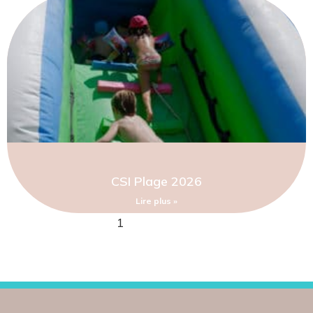
CSI Plage 2026
Lire plus »
1
2
3
4
5