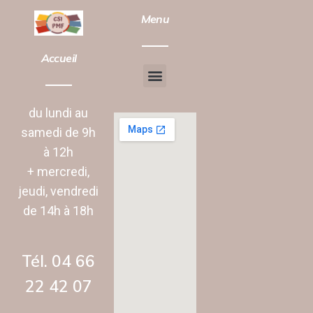
Menu
Accueil
Chantier d’insertion
Animation vie Sociale
du lundi au
samedi de 9h
à 12h
+ mercredi,
jeudi, vendredi
de 14h à 18h
Tél. 04 66
22 42 07‬