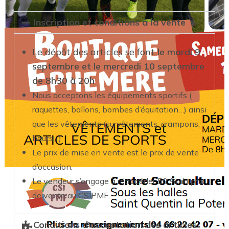
Inscription et conditions à la vente
Le dépôt des articles se font
le mardi 9
septembre et le mercredi 10 septembre
de 8h30 à 20h
Nous acceptons les équipements sportifs (
raquettes, ballons, bombes d’équitation…) ainsi
que les vêtements (survêtements, crampons,
hauts…)
Le prix de mise en vente est le prix de vente
d’occasion.
Le vendeur s’engage à rétrocéder 50 % du prix
de vente au CSIPMF.
Conditions d’acceptation des articles