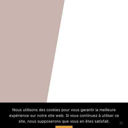
Accueil
du lundi au samedi de 9h à 12h
Nous utilisons des cookies pour vous garantir la meilleure
+ mercredi, jeudi, vendredi de 14h à 18h
expérience sur notre site web. Si vous continuez à utiliser ce
site, nous supposerons que vous en êtes satisfait.
Tél. 04 66 22 42 07‬