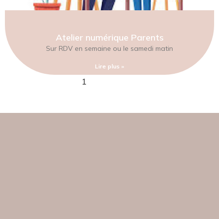
Atelier numérique Parents
Sur RDV en semaine ou le samedi matin
Lire plus »
1
2
3
4
5