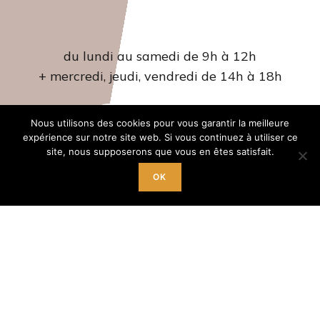
Accueil
du lundi au samedi de 9h à 12h
+ mercredi, jeudi, vendredi de 14h à 18h
Tél. 04 66 22 42 07‬
Nous utilisons des cookies pour vous garantir la meilleure
expérience sur notre site web. Si vous continuez à utiliser ce
site, nous supposerons que vous en êtes satisfait.
Pour vous inscrire
OK
9h à 12h du lundi au samedi
(lundi matin pas d’inscription)
+ le mercredi,
jeudi et vendredi de 14h à 18h