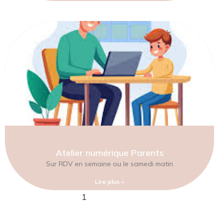
Atelier numérique Parents
Sur RDV en semaine ou le samedi matin
Lire plus »
1
2
3
4
5