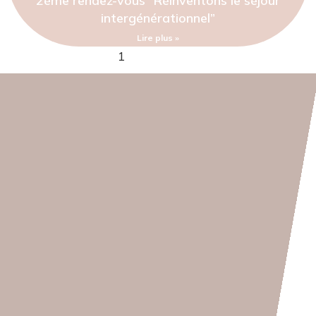
2ème rendez-vous “Réinventons le séjour
intergénérationnel”
Lire plus »
1
2
3
4
5