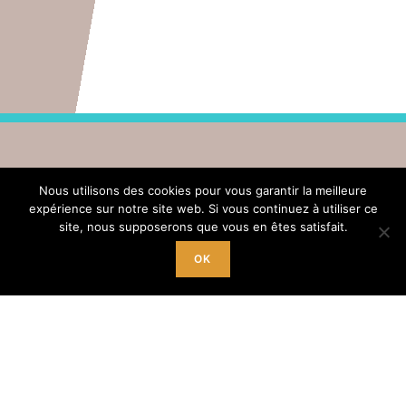
Menu
Nous utilisons des cookies pour vous garantir la meilleure
expérience sur notre site web. Si vous continuez à utiliser ce
site, nous supposerons que vous en êtes satisfait.
Accueil
OK
Chantier d’insertion
Animation vie Sociale
du lundi au
samedi de 9h
à 12h
+ mercredi,
jeudi, vendredi