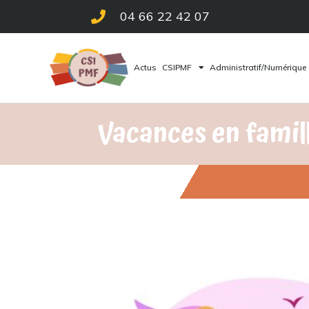
04 66 22 42 07
Actus
CSIPMF
Administratif/Numérique
Vacances en famil