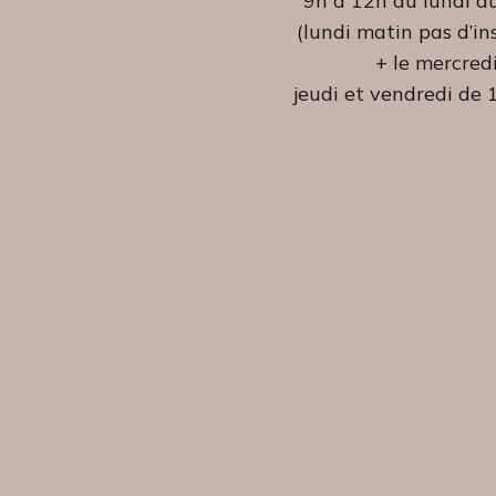
9h à 12h du lundi a
(lundi matin pas d’in
+ le mercredi
jeudi et vendredi de