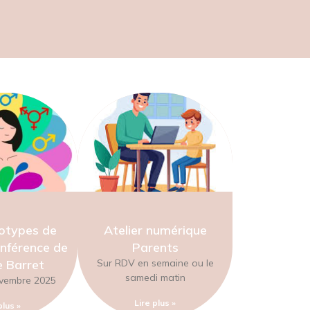
otypes de
Atelier numérique
nférence de
Parents
 Barret
Sur RDV en semaine ou le
samedi matin
vembre 2025
Lire plus »
plus »