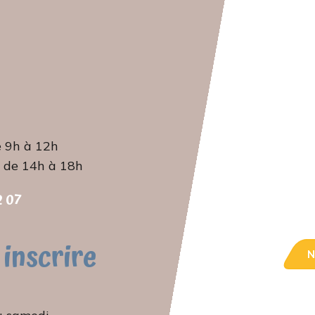
e 9h à 12h
i de 14h à 18h
 07‬
 inscrire
N