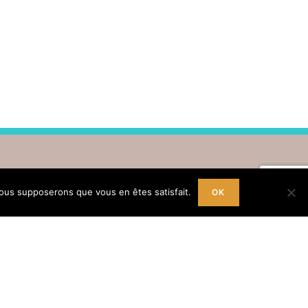
 nous supposerons que vous en êtes satisfait.
OK
Inscription Newsletter
re adresse mail