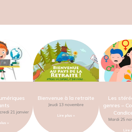
numériques
Bienvenue à la retraite
Les stéré
ants
Jeudi 13 novembre
genres – Co
credi 21 janvier
Candice
Lire plus »
Mardi 25 no
plus »
Lire 