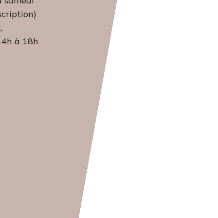
u samedi
scription)
,
 14h à 18h