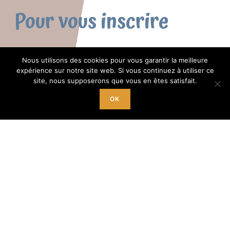
Pour vous inscrire
9h à 12h du lundi au samedi
Nous utilisons des cookies pour vous garantir la meilleure
expérience sur notre site web. Si vous continuez à utiliser ce
(lundi matin pas d’inscription)
site, nous supposerons que vous en êtes satisfait.
+ le mercredi,
OK
jeudi et vendredi de 14h à 18h