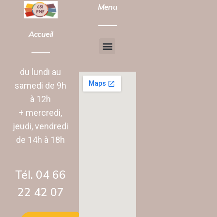
Menu
Accueil
Chantier d’insertion
Animation vie Sociale
du lundi au
samedi de 9h
à 12h
+ mercredi,
jeudi, vendredi
de 14h à 18h
Tél. 04 66
22 42 07‬