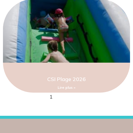
CSI Plage 2026
Lire plus »
1
2
3
4
5