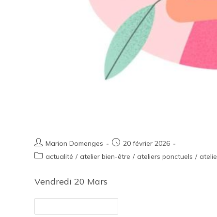
Apéro’nopause
Marion Domenges
20 février 2026
actualité
/
atelier bien-être
/
ateliers ponctuels
/
ateli
Vendredi 20 Mars
Continuer La Lecture