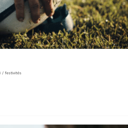
é
/
festivités