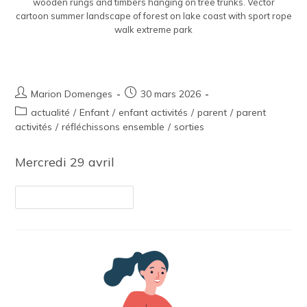
wooden rungs and timbers hanging on tree trunks. Vector
cartoon summer landscape of forest on lake coast with sport rope
walk extreme park
Journée famille à l’accrobranche
Marion Domenges
30 mars 2026
actualité
/
Enfant
/
enfant activités
/
parent
/
parent
activités
/
réfléchissons ensemble
/
sorties
Mercredi 29 avril
Continuer La Lecture