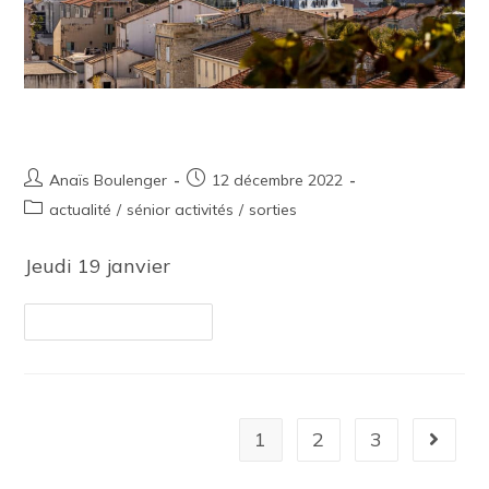
Sortie culturelle – Arles
Anaïs Boulenger
12 décembre 2022
actualité
/
sénior activités
/
sorties
Jeudi 19 janvier
Continuer La Lecture
1
2
3