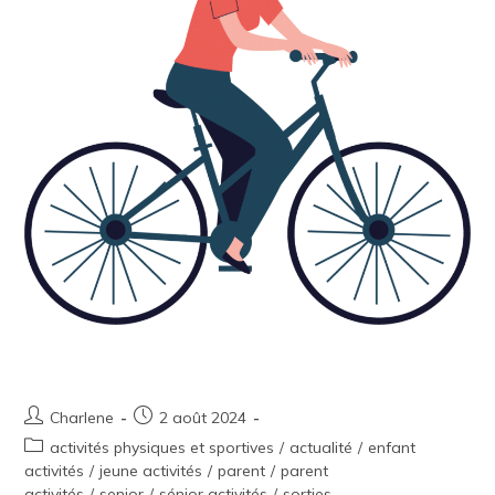
Chasse au Patrimoine
Charlene
2 août 2024
activités physiques et sportives
/
actualité
/
enfant
activités
/
jeune activités
/
parent
/
parent
activités
/
senior
/
sénior activités
/
sorties