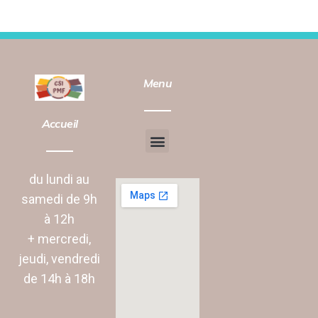
Menu
Accueil
Chantier d’insertion
Animation vie Sociale
du lundi au
samedi de 9h
à 12h
+ mercredi,
jeudi, vendredi
de 14h à 18h