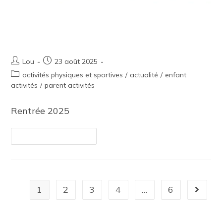
Toutes les activités physiques et
sportives
Lou
23 août 2025
activités physiques et sportives
/
actualité
/
enfant
activités
/
parent activités
Rentrée 2025
Continuer La Lecture
1
2
3
4
…
6