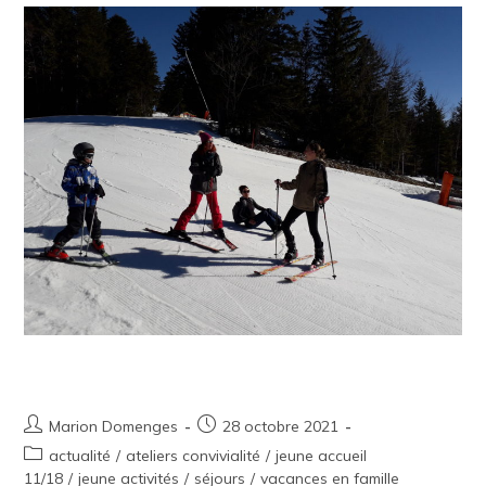
Séjour ski 2022
Marion Domenges
28 octobre 2021
actualité
/
ateliers convivialité
/
jeune accueil
11/18
/
jeune activités
/
séjours
/
vacances en famille