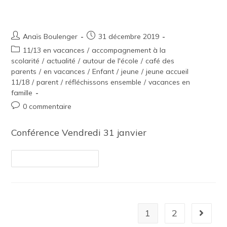
Quelle éducation pour le 21e siècle ?
Anaïs Boulenger
31 décembre 2019
11/13 en vacances
/
accompagnement à la
scolarité
/
actualité
/
autour de l'école
/
café des
parents
/
en vacances
/
Enfant
/
jeune
/
jeune accueil
11/18
/
parent
/
réfléchissons ensemble
/
vacances en
famille
0 commentaire
Conférence Vendredi 31 janvier
Continuer La Lecture
1
2