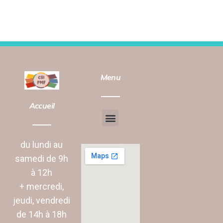
Menu
Accueil
Chantier d’insertion
Animation vie Sociale
du lundi au
samedi de 9h
à 12h
+ mercredi,
jeudi, vendredi
de 14h à 18h