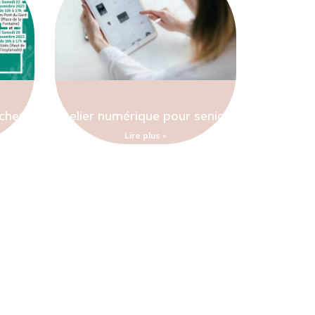
échet
Atelier numérique pour seniors
Lire plus »