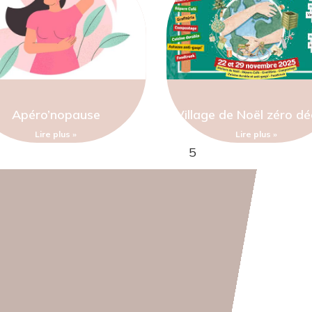
Apéro’nopause
Village de Noël zéro d
Lire plus »
Lire plus »
1
2
3
4
5