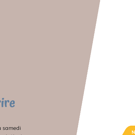
rire
u samedi
N