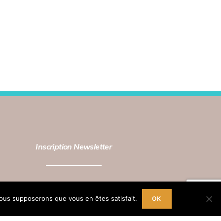
Inscription Newsletter
re adresse mail
 nous supposerons que vous en êtes satisfait.
OK