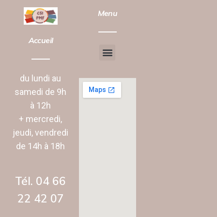
Menu
Accueil
Chantier d’insertion
Animation vie Sociale
du lundi au
samedi de 9h
à 12h
+ mercredi,
jeudi, vendredi
de 14h à 18h
Tél. 04 66
22 42 07‬