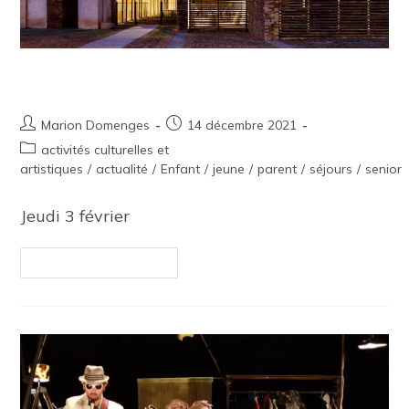
Sortie culturelle – Maison rouge
Marion Domenges
14 décembre 2021
activités culturelles et
artistiques
/
actualité
/
Enfant
/
jeune
/
parent
/
séjours
/
senior
Jeudi 3 février
Continuer La Lecture