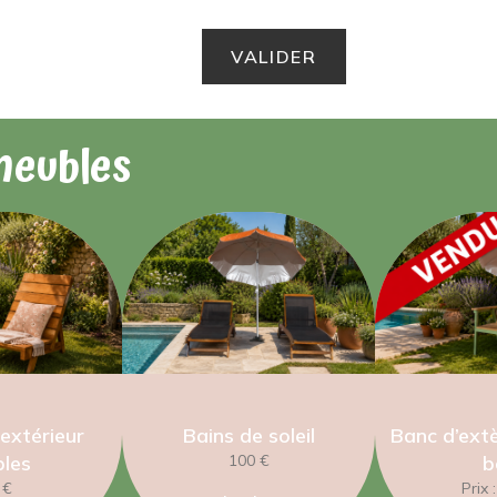
meubles
’extérieur
Bains de soleil
Banc d’extè
bles
100 €
b
 €
Prix 