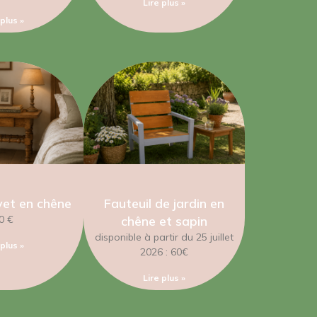
Lire plus »
 plus »
et en chêne
Fauteuil de jardin en
0 €
chêne et sapin
disponible à partir du 25 juillet
 plus »
2026 : 60€
Lire plus »