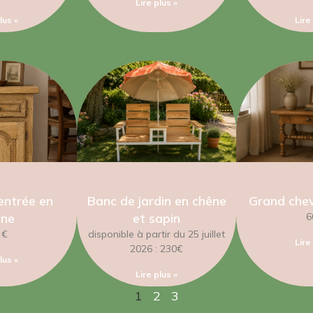
Lire plus »
lus »
Lire
entrée en
Banc de jardin en chêne
Grand chev
êne
et sapin
6
 €
disponible à partir du 25 juillet
Lire
2026 : 230€
lus »
Lire plus »
1
2
3