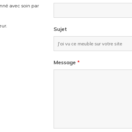
onné avec soin par
eur.
Sujet
Message
*