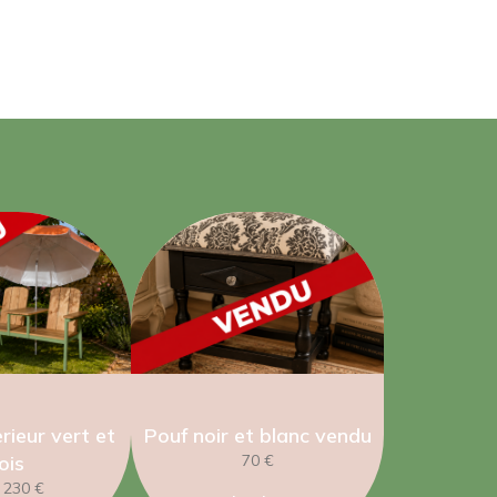
rieur vert et
Pouf noir et blanc vendu
ois
70 €
: 230 €