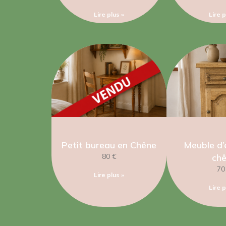
Lire plus »
Lire p
Petit bureau en Chêne
Meuble d’
80 €
ch
70
Lire plus »
Lire p