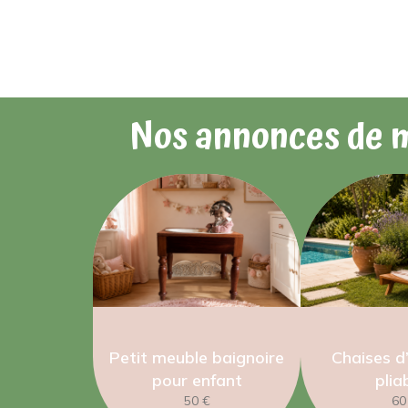
Nos annonces de 
Petit meuble baignoire
Chaises d
pour enfant
plia
50 €
60