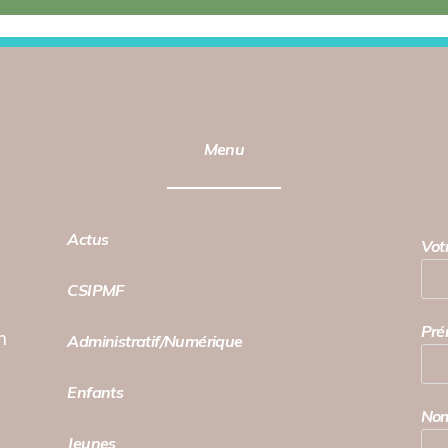
Menu
Actus
Vot
CSIPMF
Pr
h
Administratif/Numérique
Enfants
No
Jeunes