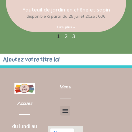
Fauteuil de jardin en chêne et sapin
disponible à partir du 25 juillet 2026 : 60€
Lire plus »
1
2
3
Ajoutez votre titre ici
Menu
Accueil
Chantier d’insertion
Animation vie Sociale
du lundi au