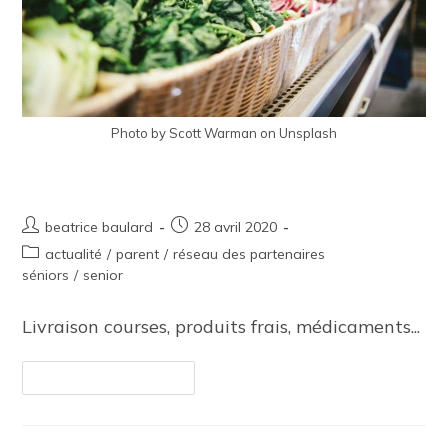
Photo by Scott Warman on Unsplash
Séniors et personnes en difficulté
beatrice baulard
28 avril 2020
actualité
/
parent
/
réseau des partenaires
séniors
/
senior
Livraison courses, produits frais, médicaments...​
Continuer La Lecture